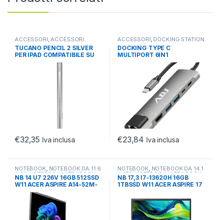
ACCESSORI
,
ACCESSORI
ACCESSORI
,
DOCKING STATION
MACBOOK
,
NOTEBOOK
NOTEBOOK
,
NOTEBOOK
TUCANO PENCIL 2 SILVER
DOCKING TYPE C
ULTRABOOK TABLET
ULTRABOOK TABLET
PER IPAD COMPATIBILE SU
MULTIPORT 6IN1
TUTTI I MODELLI
USB3.0*2+HDMI*1+RJ45+US
BC PD+DATA
€
32,35
€
23,84
Iva inclusa
Iva inclusa
NOTEBOOK
,
NOTEBOOK DA 11.6
NOTEBOOK
,
NOTEBOOK DA 14.1
A 14
,
NOTEBOOK ULTRABOOK
A 17.3
,
NOTEBOOK ULTRABOOK
NB 14 U7 226V 16GB 512SSD
NB 17,3 I7-13620H 16GB
TABLET
TABLET
W11 ACER ASPIRE A14-52M-
1TBSSD W11 ACER ASPIRE 17
740X PC COPILOT
A17-51M-50C9