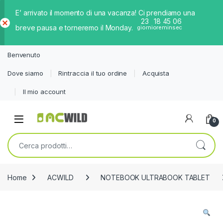
E’ arrivato il momento di una vacanza! Ci prendiamo una
23
18
45
06
breve pausa e torneremo il Monday.
giorni
ore
min
sec
Ch
iud
Benvenuto
i
Dove siamo
Rintraccia il tuo ordine
Acquista
Il mio account
0
Cerca:
Home
ACWILD
NOTEBOOK ULTRABOOK TABLET