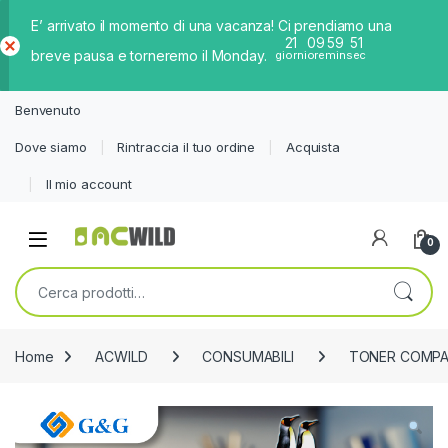
E’ arrivato il momento di una vacanza! Ci prendiamo una
21
09
59
51
breve pausa e torneremo il Monday.
giorni
ore
min
sec
Ch
iud
Benvenuto
i
Dove siamo
Rintraccia il tuo ordine
Acquista
Il mio account
0
Cerca:
Home
ACWILD
CONSUMABILI
TONER COMPAT