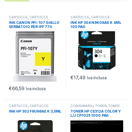
CARTUCCE
,
CARTUCCE
CARTUCCE
,
CARTUCCE
ORIGINALI
,
CONSUMABILI
ORIGINALI
,
CONSUMABILI
INK CANON PFI-107 GIALLO
INK HP 304 N9K06AE K 4ML
SERBATOIO PER IPF 770
100 PAG
€
17,49
Iva inclusa
€
66,59
Iva inclusa
CARTUCCE
,
CARTUCCE
CONSUMABILI
,
TONER
,
TONER
ORIGINALI
,
CONSUMABILI
ORIGINALI
INK HP 302 F6U66AE K 3,5ML
TONER HP CE312A COLOR Y
L/J CP1025 1000 PAG