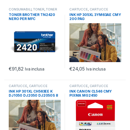
CONSUMABILI
,
TONER
,
TONER
CARTUCCE
,
CARTUCCE
ORIGINALI
ORIGINALI
,
CONSUMABILI
TONER BROTHER TN2420
INK HP 305XL 3YM63AE CMY
NERO PER MFC
200 PAG
L2750DW/L2710DN/DW
3000PG
€
91,82
€
24,05
Iva inclusa
Iva inclusa
CARTUCCE
,
CARTUCCE
CARTUCCE
,
CARTUCCE
ORIGINALI
,
CONSUMABILI
ORIGINALI
,
CONSUMABILI
INK HP 301XL CH563EE K
INK CANON CL546 CMY
DJ1050 DJ2050 DJ2050S 8
PIXMA MG2450
ML