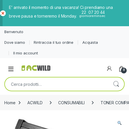
E’ arrivato il momento di una vacanza! Ci prendiamo una
22
07
20
44
breve pausa e torneremo il Monday.
giorni
ore
min
sec
Ch
iud
Benvenuto
i
Dove siamo
Rintraccia il tuo ordine
Acquista
Il mio account
0
Cerca:
Home
ACWILD
CONSUMABILI
TONER COMPAT