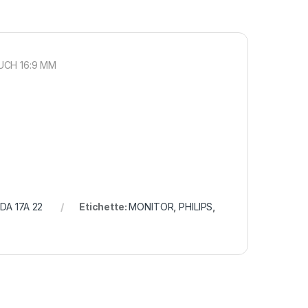
UCH 16:9 MM
A 17A 22
Etichette:
MONITOR
,
PHILIPS
,