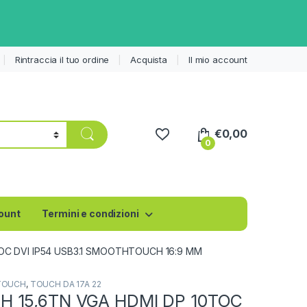
Rintraccia il tuo ordine
Acquista
Il mio account
€
0,00
0
count
Termini e condizioni
OC DVI IP54 USB3.1 SMOOTHTOUCH 16:9 MM
TOUCH
,
TOUCH DA 17A 22
 15,6TN VGA HDMI DP 10TOC