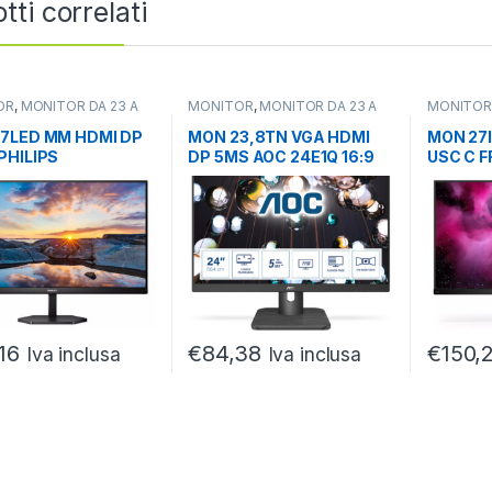
tti correlati
OR
,
MONITOR DA 23 A
MONITOR
,
MONITOR DA 23 A
MONITO
ITOR LCD
27
,
MONITOR LCD
MONITOR 
7LED MM HDMI DP
MON 23,8TN VGA HDMI
MON 27
PHILIPS
DP 5MS AOC 24E1Q 16:9
USC C 
3300A/00
MM
276C8/
,16
€
84,38
€
150,
Iva inclusa
Iva inclusa