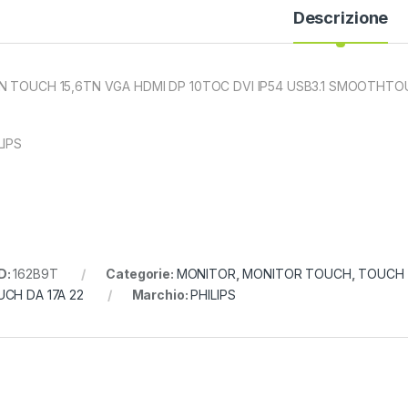
Descrizione
 TOUCH 15,6TN VGA HDMI DP 10TOC DVI IP54 USB3.1 SMOOTHTO
LIPS
D:
162B9T
Categorie:
MONITOR
,
MONITOR TOUCH
,
TOUCH D
CH DA 17A 22
Marchio:
PHILIPS