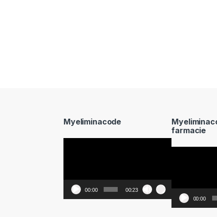
Myeliminacode
Myeliminac
farmacie
Video
Video
Player
Player
00:00
00:23
00:00