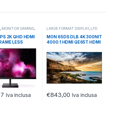
R
,
MONITOR GAMING
,
LARGE FORMAT DISPLAY
,
LFD
GAMING DA 24 A 27
DIGITAL SIGNAGE
,
MONITOR
IPS 2K QHD HDMI
MON 65DS DLB 4K 300NIT
FRAME LESS
4000:1 HDMI QE65T HDMI
00 EXTRASLIM
LAN MM
27
€
843,00
Iva inclusa
Iva inclusa