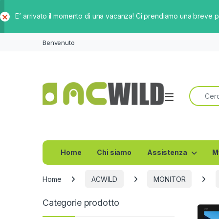
E’ arrivato il momento di una vacanza! Ci prendiamo una breve 
Ch
iud
Benvenuto
i
Ricerca 
Home
Chi siamo
Assistenza
M
Home
ACWILD
MONITOR
Categorie prodotto