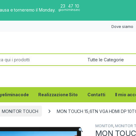
23
47
10
pausa e torneremo il Monday.
giorni
min
sec
Dove siamo
per:
yeliminacode
Realizzazione Sito
Contatti
Il mio ac
MONITOR TOUCH
MON TOUCH 15,6TN VGA HDMI DP 10T
MONITOR
,
MONITOR 
MON TOUCH