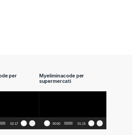
ode per
Myeliminacode per
supermercati
Video
Player
02:17
00:00
01:15