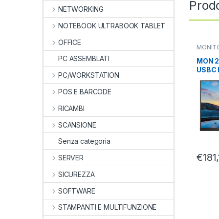
Prodo
NETWORKING
NOTEBOOK ULTRABOOK TABLET
OFFICE
MONIT
27
,
MON
PC ASSEMBLATI
MON 2
USBC 
PC/WORKSTATION
24E1N
POS E BARCODE
RICAMBI
SCANSIONE
Senza categoria
€
181
SERVER
SICUREZZA
SOFTWARE
STAMPANTI E MULTIFUNZIONE