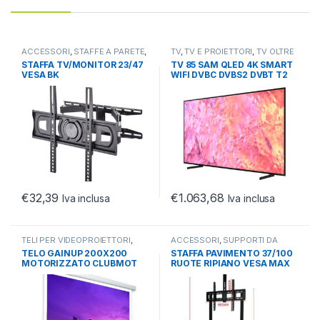
ACCESSORI
,
STAFFE A PARETE
,
TV
,
TV E PROIETTORI
,
TV OLTRE
TV E PROIETTORI
48
STAFFA TV/MONITOR 23/47
TV 85 SAM QLED 4K SMART
VESA BK
WIFI DVBC DVBS2 DVBT T2
MAX45KG/400*400/INCLI E
LUNGHEZZA
€
32,39
€
1.063,68
Iva inclusa
Iva inclusa
TELI PER VIDEOPROIETTORI
,
ACCESSORI
,
SUPPORTI DA
TELI PER VIDEOPROIETTORI
,
TV
TERRA
,
TV E PROIETTORI
TELO GAINUP 200X200
STAFFA PAVIMENTO 37/100
E PROIETTORI
MOTORIZZATO CLUBMOT
RUOTE RIPIANO VESA MAX
900X600 120KG