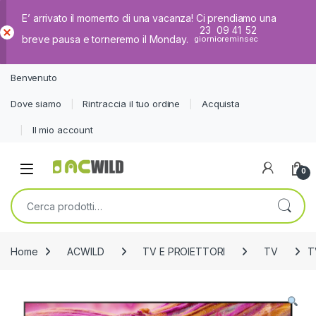
E’ arrivato il momento di una vacanza! Ci prendiamo una
23
09
41
51
breve pausa e torneremo il Monday.
giorni
ore
min
sec
Ch
iud
Benvenuto
i
Dove siamo
Rintraccia il tuo ordine
Acquista
Il mio account
0
Cerca:
Home
ACWILD
TV E PROIETTORI
TV
T