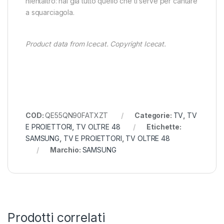
nientaltro: hai già tutto quello che ti serve per cantare
a squarciagola.
Product data from Icecat. Copyright Icecat.
COD:
QE55QN90FATXZT
Categorie:
TV
,
TV
E PROIETTORI
,
TV OLTRE 48
Etichette:
SAMSUNG
,
TV E PROIETTORI
,
TV OLTRE 48
Marchio:
SAMSUNG
Prodotti correlati