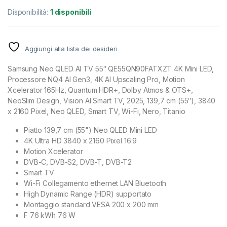
Disponibilità:
1 disponibili
Aggiungi alla lista dei desideri
Samsung Neo QLED AI TV 55″ QE55QN90FATXZT 4K Mini LED,
Processore NQ4 AI Gen3, 4K AI Upscaling Pro, Motion
Xcelerator 165Hz, Quantum HDR+, Dolby Atmos & OTS+,
NeoSlim Design, Vision AI Smart TV, 2025, 139,7 cm (55″), 3840
x 2160 Pixel, Neo QLED, Smart TV, Wi-Fi, Nero, Titanio
Piatto 139,7 cm (55") Neo QLED Mini LED
4K Ultra HD 3840 x 2160 Pixel 16:9
Motion Xcelerator
DVB-C, DVB-S2, DVB-T, DVB-T2
Smart TV
Wi-Fi Collegamento ethernet LAN Bluetooth
High Dynamic Range (HDR) supportato
Montaggio standard VESA 200 x 200 mm
F 76 kWh 76 W