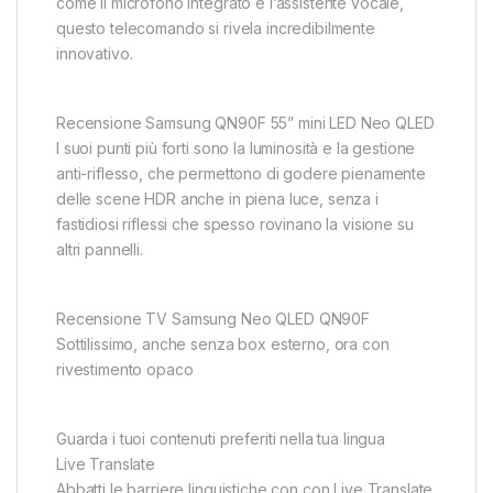
come il microfono integrato e l’assistente vocale,
questo telecomando si rivela incredibilmente
innovativo.
Recensione Samsung QN90F 55” mini LED Neo QLED
I suoi punti più forti sono la luminosità e la gestione
anti-riflesso, che permettono di godere pienamente
delle scene HDR anche in piena luce, senza i
fastidiosi riflessi che spesso rovinano la visione su
altri pannelli.
Recensione TV Samsung Neo QLED QN90F
Sottilissimo, anche senza box esterno, ora con
rivestimento opaco
Guarda i tuoi contenuti preferiti nella tua lingua
Live Translate
Abbatti le barriere linguistiche con con Live Translate.