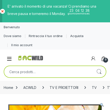
E’ arrivato il momento di una vacanza! Ci prendiamo una
23
04
12
38
breve pausa e torneremo il Monday.
giorni
ore
min
sec
Ch
iud
Benvenuto
i
Dove siamo
Rintraccia il tuo ordine
Acquista
Il mio account
0
Cerca:
Home
ACWILD
TV E PROIETTORI
TV
T