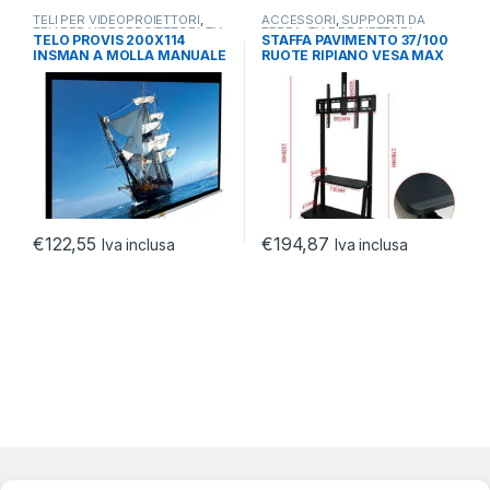
TELI PER VIDEOPROIETTORI
,
ACCESSORI
,
SUPPORTI DA
TELI PER VIDEOPROIETTORI
,
TV
TERRA
,
TV E PROIETTORI
TELO PROVIS 200X114
STAFFA PAVIMENTO 37/100
E PROIETTORI
INSMAN A MOLLA MANUALE
RUOTE RIPIANO VESA MAX
HD CANVAS 16:9
900X600 120KG
€
122,55
€
194,87
Iva inclusa
Iva inclusa