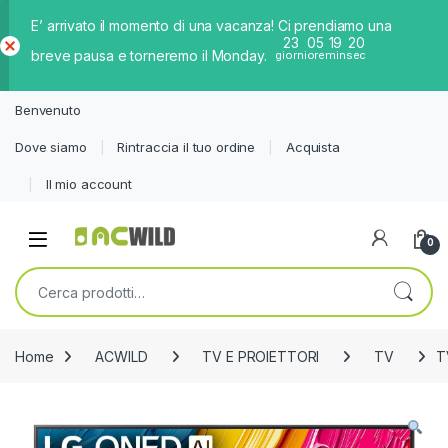
E’ arrivato il momento di una vacanza! Ci prendiamo una
23
05
19
20
breve pausa e torneremo il Monday.
giorni
ore
min
sec
Ch
iud
Benvenuto
i
Dove siamo
Rintraccia il tuo ordine
Acquista
Il mio account
0
Cerca:
Home
ACWILD
TV E PROIETTORI
TV
T