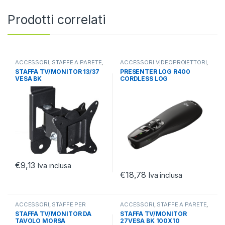
Prodotti correlati
ACCESSORI
,
STAFFE A PARETE
,
ACCESSORI VIDEOPROIETTORI
,
TV E PROIETTORI
CONTROLLER/PUNTATORI
,
TV E
STAFFA TV/MONITOR 13/37
PRESENTER LOG R400
PROIETTORI
VESA BK
CORDLESS LOG
MAX25KG/100*100/ROTA90
/INCLI15
€
9,13
Iva inclusa
€
18,78
Iva inclusa
ACCESSORI
,
STAFFE PER
ACCESSORI
,
STAFFE A PARETE
,
SCRIVANIA
,
TV E PROIETTORI
TV E PROIETTORI
STAFFA TV/MONITOR DA
STAFFA TV/MONITOR
TAVOLO MORSA
27VESA BK 100X10