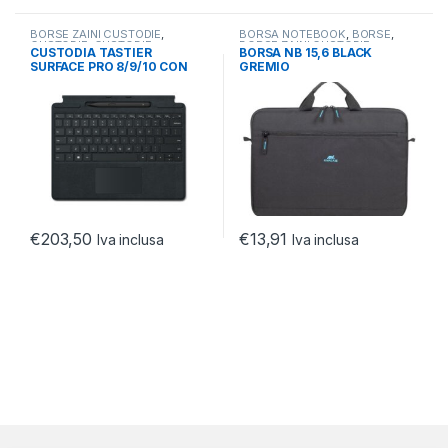
BORSE ZAINI CUSTODIE
,
BORSA NOTEBOOK
,
BORSE
,
CUSTODIE
,
CUSTODIE
BORSE ZAINI CUSTODIE
CUSTODIA TASTIER
BORSA NB 15,6 BLACK
NOTEBOOK/TABLET
SURFACE PRO 8/9/10 CON
GREMIO
SLIM PEN 2 INCLUSA BLACK
€
203,50
€
13,91
Iva inclusa
Iva inclusa