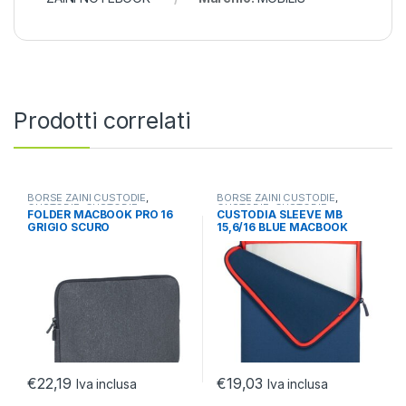
Prodotti correlati
BORSE ZAINI CUSTODIE
,
BORSE ZAINI CUSTODIE
,
CUSTODIE
,
CUSTODIE
CUSTODIE
,
CUSTODIE
FOLDER MACBOOK PRO 16
CUSTODIA SLEEVE MB
NOTEBOOK/TABLET
NOTEBOOK/TABLET
GRIGIO SCURO
15,6/16 BLUE MACBOOK
15,6/16 SLEEVE DARK BLUE
€
22,19
€
19,03
Iva inclusa
Iva inclusa