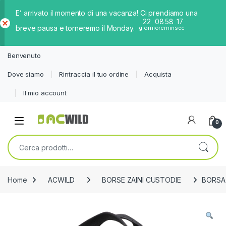
E’ arrivato il momento di una vacanza! Ci prendiamo una
22
08
58
17
breve pausa e torneremo il Monday.
giorni
ore
min
sec
Ch
iud
Benvenuto
i
Dove siamo
Rintraccia il tuo ordine
Acquista
Il mio account
0
Cerca:
Home
ACWILD
BORSE ZAINI CUSTODIE
BORSA 