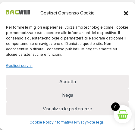
Gestisci Consenso Cookie
Per fornire le migliori esperienze, utilizziamo tecnologie come i cookie
per memorizzare e/o accedere alle informazioni del dispositivo. Il
consenso a queste tecnologie ci permetterà di elaborare dati come il
comportamento di navigazione o ID unici su questo sito. Non
acconsentire o ritirare il consenso può influire negativamente su
alcune caratteristiche e funzioni.
Gestisci servizi
Accetta
Per contatti? Siamo
disponibili!
Nega
(0039) 091
5607514
0
Visualizza le preferenze
Cookie Policy
Informativa Privacy
Note legali
Diritto di recesso