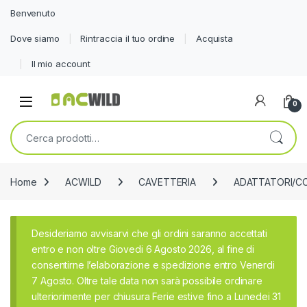
Benvenuto
Dove siamo
Rintraccia il tuo ordine
Acquista
Il mio account
0
Cerca:
Home
ACWILD
CAVETTERIA
ADATTATORI/C
Desideriamo avvisarvi che gli ordini saranno accettati
entro e non oltre Giovedi 6 Agosto 2026, al fine di
consentirne l’elaborazione e spedizione entro Venerdi
7 Agosto. Oltre tale data non sarà possibile ordinare
ulteriorimente per chiusura Ferie estive fino a Lunedei 31