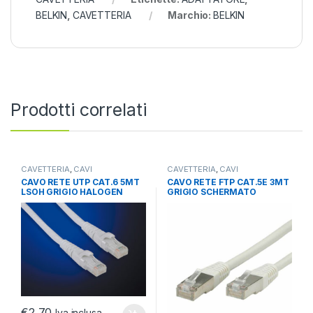
BELKIN
,
CAVETTERIA
Marchio:
BELKIN
Prodotti correlati
CAVETTERIA
,
CAVI
CAVETTERIA
,
CAVI
NETWORKING
,
CAVI RETE
NETWORKING
,
CAVI RETE
CAVO RETE UTP CAT.6 5MT
CAVO RETE FTP CAT.5E 3MT
PATCH CAT 6
PATCH CAT.5
LSOH GRIGIO HALOGEN
GRIGIO SCHERMATO
FREE NO SCHERMATO
€
2,70
Iva inclusa