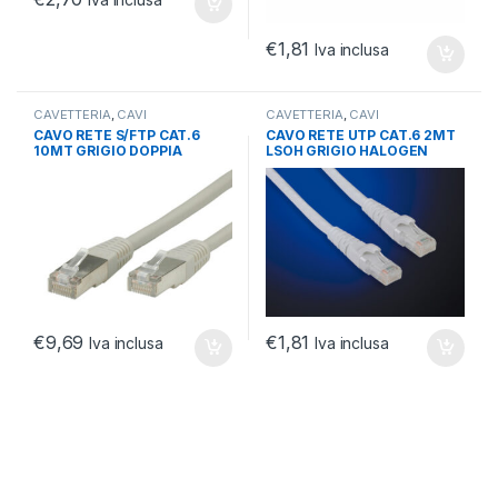
€
1,81
Iva inclusa
CAVETTERIA
,
CAVI
CAVETTERIA
,
CAVI
NETWORKING
,
CAVI RETE
NETWORKING
,
CAVI RETE
CAVO RETE S/FTP CAT.6
CAVO RETE UTP CAT.6 2MT
PATCH CAT 6
PATCH CAT 6
10MT GRIGIO DOPPIA
LSOH GRIGIO HALOGEN
SCHERMATURA
FREE NO SCHERMATO
€
9,69
€
1,81
Iva inclusa
Iva inclusa