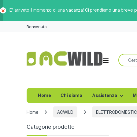
E’ arrivato il momento di una vacanza! Ci prendiamo una breve 
Ch
iud
Benvenuto
i
Ricerca 
Home
Chi siamo
Assistenza
M
Home
ACWILD
ELETTRODOMESTIC
Categorie prodotto