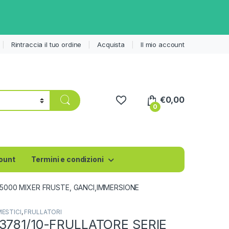
Rintraccia il tuo ordine
Acquista
Il mio account
€
0,00
0
count
Termini e condizioni
E 5000 MIXER FRUSTE, GANCI,IMMERSIONE
ESTICI
,
FRULLATORI
R3781/10-FRULLATORE SERIE