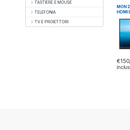
TASTIERE E MOUSE
27
,
MON
MON 2
HDMI 
TELEFONIA
241B7
TV E PROIETTORI
5MS
€
150
inclu