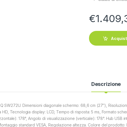
€
1.409,
Acquis
Descrizione
Q SW272U. Dimensioni diagonale schermo: 68,6 cm (27″), Risoluzione 
ra HD, Tecnologia display: LCD, Tempo di risposta: 5 ms, Formato scher
izzontale): 178°, Angolo di visualizzazione (verticale): 178°. Hub USB i
 Montaggio standard VESA, Regolazione altezza. Colore del prodotto: