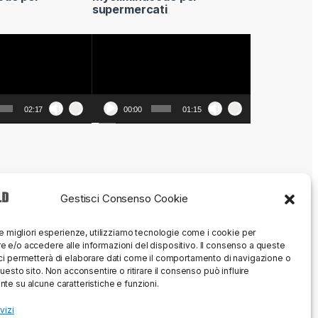
supermercati
Video
Player
02:17
00:00
01:15
Gestisci Consenso Cookie
le migliori esperienze, utilizziamo tecnologie come i cookie per
 e/o accedere alle informazioni del dispositivo. Il consenso a queste
ci permetterà di elaborare dati come il comportamento di navigazione o
questo sito. Non acconsentire o ritirare il consenso può influire
te su alcune caratteristiche e funzioni.
vizi