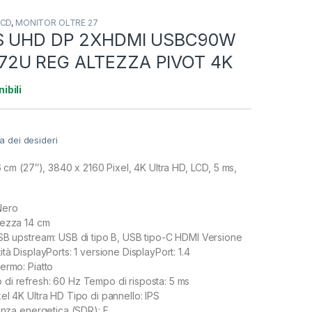
LCD
,
MONITOR OLTRE 27
S UHD DP 2XHDMI USBC90W
2U REG ALTEZZA PIVOT 4K
ibili
ta dei desideri
m (27″), 3840 x 2160 Pixel, 4K Ultra HD, LCD, 5 ms,
Nero
tezza 14 cm
SB upstream: USB di tipo B, USB tipo-C HDMI Versione
tà DisplayPorts: 1 versione DisplayPort: 1.4
ermo: Piatto
di refresh: 60 Hz Tempo di risposta: 5 ms
el 4K Ultra HD Tipo di pannello: IPS
ienza energetica (SDR): F