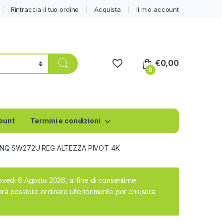
Rintraccia il tuo ordine
Acquista
Il mio account
€
0,00
0
count
Termini e condizioni
NQ SW272U REG ALTEZZA PIVOT 4K
iovedi 6 Agosto 2026, al fine di consentirne
rà possibile ordinare ulteriorimente per chiusura