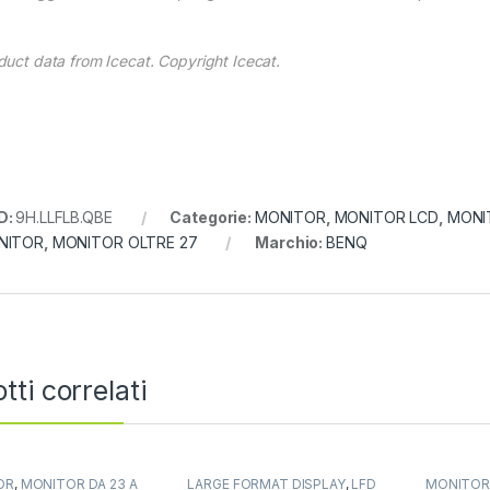
duct data from Icecat. Copyright Icecat.
D:
9H.LLFLB.QBE
Categorie:
MONITOR
,
MONITOR LCD
,
MONI
NITOR
,
MONITOR OLTRE 27
Marchio:
BENQ
tti correlati
OR
,
MONITOR DA 23 A
LARGE FORMAT DISPLAY
,
LFD
MONITO