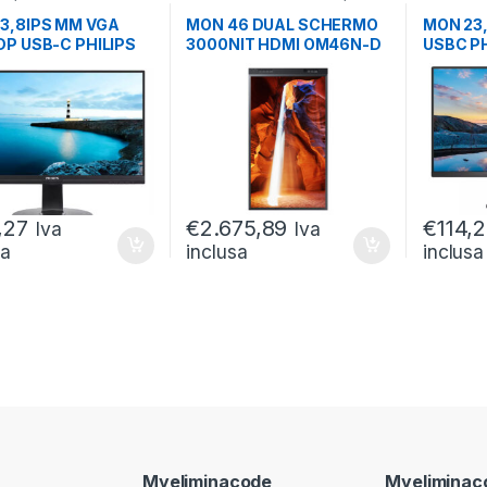
ITOR LCD
DIGITAL SIGNAGE
,
MONITOR
27
,
MONIT
3,8IPS MM VGA
MON 46 DUAL SCHERMO
MON 23
DP USB-C PHILIPS
3000NIT HDMI OM46N-D
USBC PH
QUPBEB 16:9 1000:1
USB LAN
24E1N3
,27
€
2.675,89
€
114,
Iva
Iva
sa
inclusa
inclusa
Myeliminacode
Myeliminac