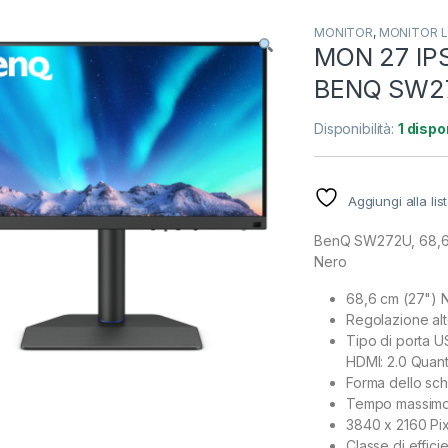
MONITOR
,
MONITOR 
MON 27 IP
BENQ SW27
Disponibilità:
1 dispon
Aggiungi alla lis
BenQ SW272U, 68,6 c
Nero
68,6 cm (27") 
Regolazione al
Tipo di porta U
HDMI: 2.0 Quanti
Forma dello sch
Tempo massimo 
3840 x 2160 Pix
Classe di effic