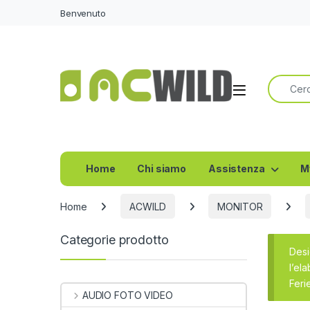
Benvenuto
Ricerca 
Home
Chi siamo
Assistenza
M
Home
ACWILD
MONITOR
Categorie prodotto
Desi
l’el
Feri
AUDIO FOTO VIDEO