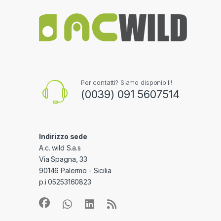
Per contatti? Siamo disponibili!
(0039) 091 5607514
Indirizzo sede
A.c. wild S.a.s
Via Spagna, 33
90146 Palermo - Sicilia
p.i 05253160823