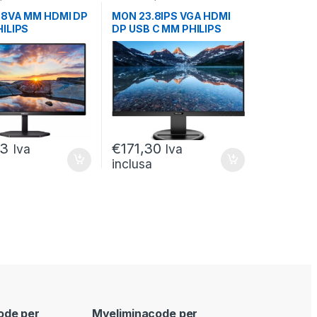
OR LCD
27
,
MONITOR LCD
,8VA MM HDMI DP
MON 23.8IPS VGA HDMI
ILIPS
DP USB C MM PHILIPS
300A/00
243B9/00
23
€
171,30
Iva
Iva
inclusa
ode per
Myeliminacode per