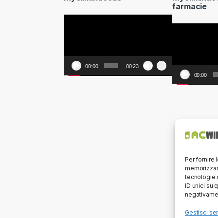
farmacie
Video
Video
Player
Player
00:00
00:23
00:00
Per fornire 
memorizzare
tecnologie 
ID unici su 
negativamen
Gestisci ser