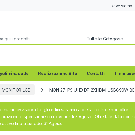
Dove siamo
per:
yeliminacode
Realizzazione Sito
Contatti
Il mio ac
MONITOR LCD
MON 27 IPS UHD DP 2XHDMI USBC90W BE
deriamo avvisarvi che gli ordini saranno accettati entro e non oltre G
aborazione e spedizione entro Venerdi 7 Agosto. Oltre tale data non sa
e estive fino a Lunedei 31 Agosto.