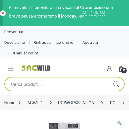
E’ arrivato il momento di una vacanza! Ci prendiamo una
22
14
10
02
breve pausa e torneremo il Monday.
giorni
ore
min
sec
Ch
iud
Benvenuto
i
Dove siamo
Rintraccia il tuo ordine
Acquista
Il mio account
0
Cerca:
Home
ACWILD
PC/WORKSTATION
PC