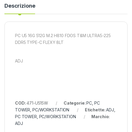
Descrizione
PC U5 16G 512G M.2 H810 FDOS T&M ULTRA5-225
DDR5 TYPE-C FLEXY 8LT
ADJ
COD:
471-U515W
Categorie:
PC
,
PC
TOWER
,
PC/WORKSTATION
Etichette:
ADJ
,
PC TOWER
,
PC/WORKSTATION
Marchio:
ADJ