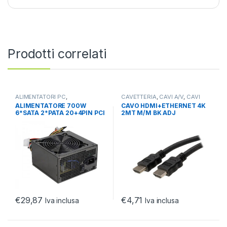
Prodotti correlati
ALIMENTATORI PC
,
CAVETTERIA
,
CAVI A/V
,
CAVI
COMPONENTI PC
,
DA 400 A
HDMI
ALIMENTATORE 700W
CAVO HDMI+ETHERNET 4K
1000 WATT
6*SATA 2*PATA 20+4PIN PCI
2MT M/M BK ADJ
6PIN FAN 12CM CAVO 50CM
€
29,87
€
4,71
Iva inclusa
Iva inclusa