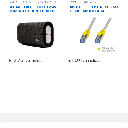
AUDIO FOTO VIDEO
,
SPEAKER
,
CAVETTERIA
,
CAVI
SPEAKER BLUETOOTH
NETWORKING
,
CAVI RETE FTP
SPEAKER BLUETOOTH 25W
CAVO RETE FTP CAT.5E 2MT
CAT.5
COMPACT-SOUND GRIGIO
SL SCHERMATO ADJ
PC/SMARTPHONE/TABLET
ADJ
€
12,76
€
1,50
Iva inclusa
Iva inclusa